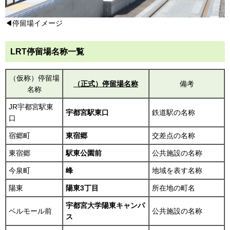
◀停留場イメージ
LRT停留場名称一覧
（仮称）停留場
（正式）停留場名称
備考
名称
JR宇都宮駅東
宇都宮駅東口
鉄道駅の名称
口
宿郷町
東宿郷
交差点の名称
東宿郷
駅東公園前
公共施設の名称
今泉町
峰
地域を表す名称
陽東
陽東3丁目
所在地の町名
宇都宮大学陽東キャンパ
ベルモール前
公共施設の名称
ス