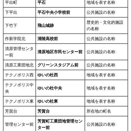
平出町
平石
地域を表す名称
下平出
平石中央小学校前
公共施設の名称
歴史的・文化的施設
下竹下
飛山城跡
の名称
作新学院北
清陵高校前
公共施設の名称
清原管理センタ
清原地区市民センター前
公共施設の名称
ー前
清原工業団地北
グリーンスタジアム前
公共施設の名称
テクノポリス西
ゆいの杜西
地域を表す名称
テクノポリス中
ゆいの杜中央
地域を表す名称
央
テクノポリス東
ゆいの杜東
地域を表す名称
芳賀台
芳賀台
所在地の町名
芳賀町工業団地管理セン
管理センター前
公共施設の名称
ター前