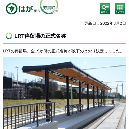
検
コン
索・
テン
共通
ツメ
メニ
ニュ
更新日：2022年3月2日
ュー
ー
LRT停留場の正式名称
LRTの停留場、全19か所の正式名称が以下のとおり決定しました。