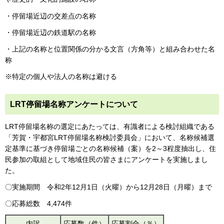
・停留場近辺の交差点の名称
・停留場近辺の鉄道駅の名称
・上記の名称と位置関係の分かる文言（方角等）と組み合わせた名
称
※特定の個人や法人の名称は避ける
LRT停留場名称アンケートについて
LRT停留場名称の選定にあたっては、有識者による検討組織である
「芳賀・宇都宮LRT停留場名称検討委員会」において、名称候補選
定基準に基づき停留場ごとの名称候補（案）を2～3程度抽出し、住
民参加の取組として地域住民の皆さまにアンケートを実施しまし
た。
〇実施期間 令和2年12月1日（火曜）から12月28日（月曜）まで
〇応募総数 4,474件
内訳
応募数（件）
応募割合（％）