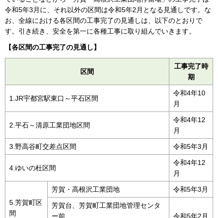
令和5年3月に、それ以外の区間は令和5年2月となる見通しです。な
お、全線における各区間の工事完了の見通しは、以下のとおりで
す。引き続き、安全を第一に各種工事に取り組んでいきます。
【各区間の工事完了の見通し】
工事完了時
区間
期
令和4年10
1.JR宇都宮駅東口～平石区間
月
令和4年12
2.平石～清原工業団地区間
月
3.野高谷町交差点区間
令和5年3月
令和4年12
4.ゆいの杜区間
月
芳賀・高根沢工業団地
令和5年3月
5.芳賀町区
芳賀台、芳賀町工業団地管理センタ
間
ー前、
令和5年2月