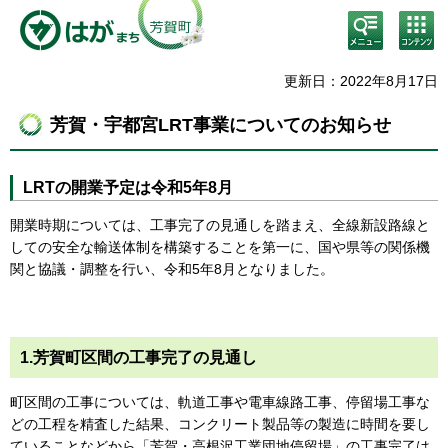
検
コン
索・
テン
共通
ツメ
メニ
ニュ
更新日：2022年8月17日
ュー
ー
芳賀・宇都宮LRT事業についてのお知らせ
LRTの開業予定は令和5年8月
開業時期については、工事完了の見通しを踏まえ、全線新設路線と
しての安全な輸送体制を構築することを第一に、国や県等の関係機
関と協議・調整を行い、令和5年8月となりました。
1.芳賀町区間の工事完了の見通し
町区間の工事については、軌道工事や電車線路工事、停留場工事な
どの工程を精査した結果、コンクリート製品等の製造に時間を要し
ていることなどから「芳賀・高根沢工業団地停留場」の工事完了は