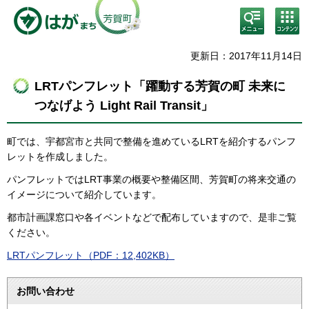
検
コン
索・
テン
共通
ツメ
メニ
ニュ
更新日：2017年11月14日
ュー
ー
LRTパンフレット「躍動する芳賀の町 未来に
つなげよう Light Rail Transit」
町では、宇都宮市と共同で整備を進めているLRTを紹介するパンフ
レットを作成しました。
パンフレットではLRT事業の概要や整備区間、芳賀町の将来交通の
イメージについて紹介しています。
都市計画課窓口や各イベントなどで配布していますので、是非ご覧
ください。
LRTパンフレット（PDF：12,402KB）
お問い合わせ