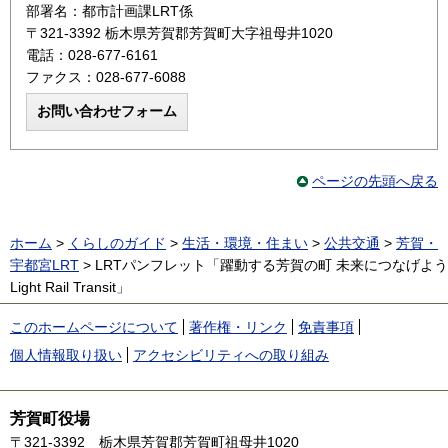
部署名：都市計画課LRT係
〒321-3392 栃木県芳賀郡芳賀町大字祖母井1020
電話：028-677-6161
ファクス：028-677-6088
ページの先頭へ戻る
ホーム
>
くらしのガイド
>
生活・環境・住まい
>
公共交通
>
芳賀・
宇都宮LRT
> LRTパンフレット「躍動する芳賀の町 未来につなげよう
Light Rail Transit」
このホームページについて
著作権・リンク
免責事項
個人情報取り扱い
アクセシビリティへの取り組み
芳賀町役場
〒321-3392
栃木県芳賀郡芳賀町祖母井1020