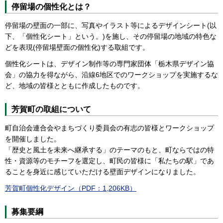
停留場の個性化とは？
停留場の壁面の一部に、写真やイラスト等によるデザインシート(以
下、「個性化シート」という。)を施し、その停留場の地域の特色な
どを表現(停留場壁面の個性化)する取組です。
個性化シートは、デザイン制作等の専門家団体「栃木県デザイン協
会」の協力を得ながら、沿線6地区でのワークショップを実施するな
ど、地域の皆様とともに作成したものです。
芳賀町の取組について
町自治会連合会やまちづくり委員会の有志の皆様とワークショップ
を開催しました。
「歴史と風土を未来へ継承する」のテーマのもと、町ならではの特
性・資源等のモチーフを選定し、町民の皆様に「私たちの駅」であ
ることを身近に感じていただける壁面デザインになりました。
芳賀町個性化デザイン（PDF：1,206KB）
募集要綱