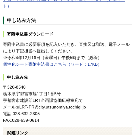
ト）
申し込み方法
寄附申込書ダウンロード
寄附申込書に必要事項を記入いただき、直接又は郵送、電子メール
により下記担当へ提出してください。
※令和4年12月16日（金曜日）午後5時まで（必着）
個性化シート寄附申込書はこちら（ワード：17KB）
申し込み先
〒320-8540
栃木県宇都宮市旭1丁目1番5号
宇都宮市建設部LRT企画課協働広報室宛て
メール:uLRT-PR@city.utsunomiya.tochigi.jp
電話:028-632-2305
FAX:028-639-0614
関連リンク