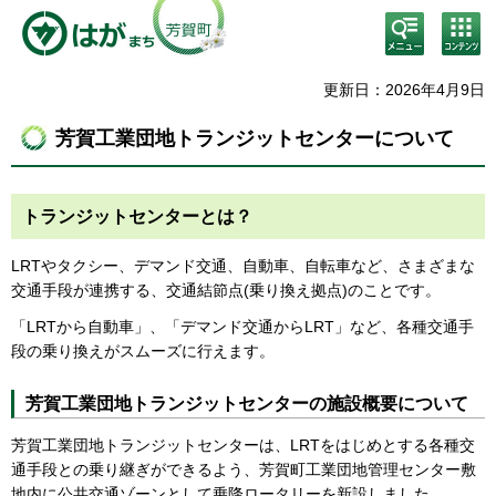
検
コン
索・
テン
共通
ツメ
メニ
ニュ
更新日：2026年4月9日
ュー
ー
芳賀工業団地トランジットセンターについて
トランジットセンターとは？
LRTやタクシー、デマンド交通、自動車、自転車など、さまざまな
交通手段が連携する、交通結節点(乗り換え拠点)のことです。
「LRTから自動車」、「デマンド交通からLRT」など、各種交通手
段の乗り換えがスムーズに行えます。
芳賀工業団地トランジットセンターの施設概要について
芳賀工業団地トランジットセンターは、LRTをはじめとする各種交
通手段との乗り継ぎができるよう、芳賀町工業団地管理センター敷
地内に公共交通ゾーンとして乗降ロータリーを新設しました。