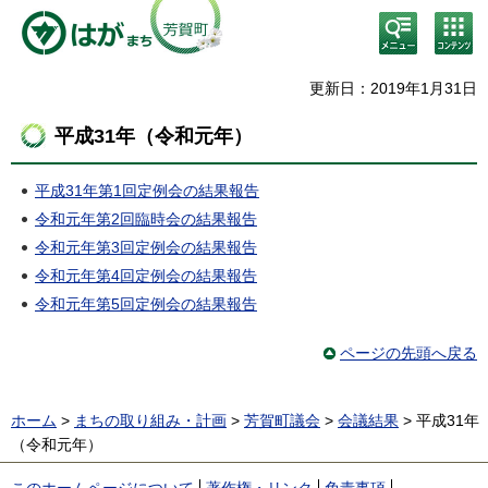
検
コン
索・
テン
共通
ツメ
メニ
ニュ
更新日：2019年1月31日
ュー
ー
平成31年（令和元年）
平成31年第1回定例会の結果報告
令和元年第2回臨時会の結果報告
令和元年第3回定例会の結果報告
令和元年第4回定例会の結果報告
令和元年第5回定例会の結果報告
ページの先頭へ戻る
ホーム
>
まちの取り組み・計画
>
芳賀町議会
>
会議結果
> 平成31年
（令和元年）
このホームページについて
著作権・リンク
免責事項