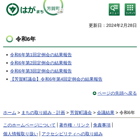
検
コン
索・
テン
共通
ツメ
メニ
ニュ
更新日：2024年2月28日
ュー
ー
令和6年
令和6年第1回定例会の結果報告
令和6年第2回定例会の結果報告
令和6年第3回定例会の結果報告
【芳賀町議会】令和6年第4回定例会の結果報告
ページの先頭へ戻る
ホーム
>
まちの取り組み・計画
>
芳賀町議会
>
会議結果
> 令和6年
このホームページについて
著作権・リンク
免責事項
個人情報取り扱い
アクセシビリティへの取り組み