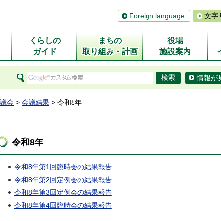
Foreign language
文字
くらしの
まちの
役場
ム
ガイド
取り組み・計画
施設案内
情報が
議会
>
会議結果
> 令和8年
令和8年
令和8年第1回臨時会の結果報告
令和8年第2回定例会の結果報告
令和8年第3回定例会の結果報告
令和8年第4回臨時会の結果報告