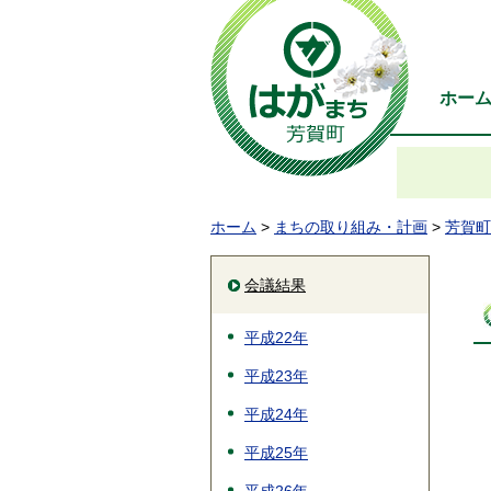
ホー
ホーム
>
まちの取り組み・計画
>
芳賀町
会議結果
平成22年
平成23年
平成24年
平成25年