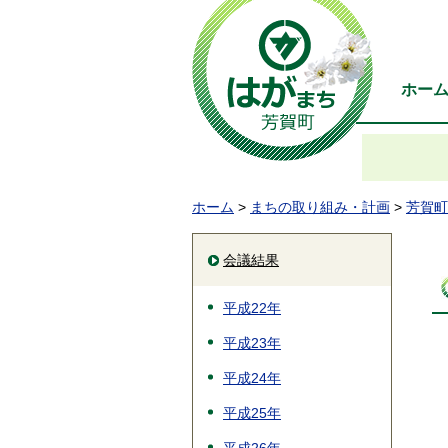
ホー
ホーム
>
まちの取り組み・計画
>
芳賀町
会議結果
平成22年
平成23年
平成24年
平成25年