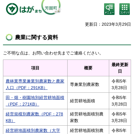
検
コン
索・
テン
共通
ツメ
メニ
ニュ
更新日：2023年3月29日
ュー
ー
農業に関する資料
ご不明な点は、お問い合わせ先までご連絡ください。
最終更新
項目
概要
日
農林業専業兼業別農家数と農家
令和5年
専兼業別農家数
人口（PDF：291KB）
3月28日
田・畑・樹園地別経営耕地面積
令和5年
経営耕地面積
（PDF：271KB）
3月28日
経営規模別農家数（PDF：278
経営耕地面積別農
令和5年
KB）
家数
3月28日
経営耕地面積別農家数（大字
経営耕地面積別農
令和5年