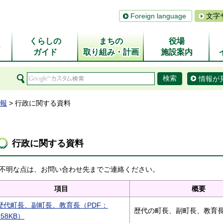
Foreign language
文字
くらしの
まちの
役場
ム
ガイド
取り組み・計画
施設案内
情報が
報
> 行政に関する資料
行政に関する資料
不明な点は、お問い合わせ先までご連絡ください。
項目
概要
歴代町長、副町長、教育長（PDF：
歴代の町長、副町長、教育
158KB）