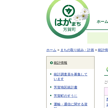
ホー
ホーム
>
まちの取り組み・計画
>
統計情
統計情報
統計調査員を募集して
います
ご
芳賀地区統計書
芳賀町のすうじ
運輸・通信に関する資