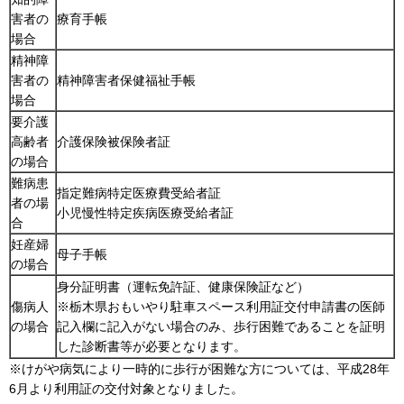
害者の
療育手帳
場合
精神障
害者の
精神障害者保健福祉手帳
場合
要介護
高齢者
介護保険被保険者証
の場合
難病患
指定難病特定医療費受給者証
者の場
小児慢性特定疾病医療受給者証
合
妊産婦
母子手帳
の場合
身分証明書（運転免許証、健康保険証など）
傷病人
※栃木県おもいやり駐車スペース利用証交付申請書の医師
の場合
記入欄に記入がない場合のみ、歩行困難であることを証明
した診断書等が必要となります。
※けがや病気により一時的に歩行が困難な方については、平成28年
6月より利用証の交付対象となりました。