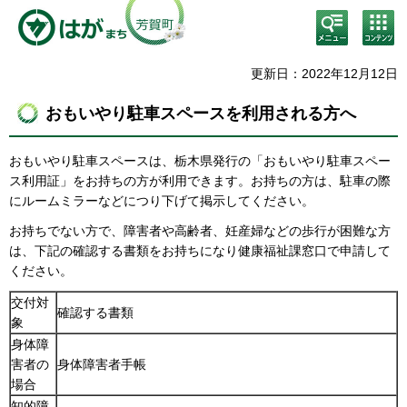
検
コン
索・
テン
共通
ツメ
メニ
ニュ
更新日：2022年12月12日
ュー
ー
おもいやり駐車スペースを利用される方へ
おもいやり駐車スペースは、栃木県発行の「おもいやり駐車スペー
ス利用証」をお持ちの方が利用できます。お持ちの方は、駐車の際
にルームミラーなどにつり下げて掲示してください。
お持ちでない方で、障害者や高齢者、妊産婦などの歩行が困難な方
は、下記の確認する書類をお持ちになり健康福祉課窓口で申請して
ください。
交付対
確認する書類
象
身体障
害者の
身体障害者手帳
場合
知的障