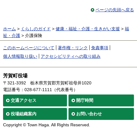
ページの先頭へ戻る
ホーム
>
くらしのガイド
>
健康・福祉・介護・生きがい支援
>
福
祉・介護
> 介護保険
このホームページについて
著作権・リンク
免責事項
個人情報取り扱い
アクセシビリティへの取り組み
芳賀町役場
〒321-3392
栃木県芳賀郡芳賀町祖母井1020
電話番号：028-677-1111（代表番号）
交通
アクセス
開庁時間
役場
組織案内
お問い合わせ
Copyright © Town Haga. All Rights Reserved.