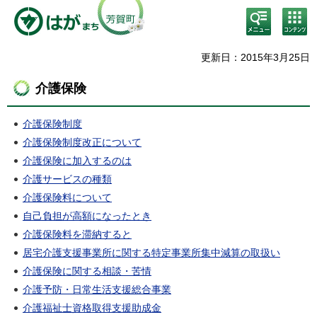
検
コン
索・
テン
共通
ツメ
メニ
ニュ
更新日：2015年3月25日
ュー
ー
介護保険
介護保険制度
介護保険制度改正について
介護保険に加入するのは
介護サービスの種類
介護保険料について
自己負担が高額になったとき
介護保険料を滞納すると
居宅介護支援事業所に関する特定事業所集中減算の取扱い
介護保険に関する相談・苦情
介護予防・日常生活支援総合事業
介護福祉士資格取得支援助成金