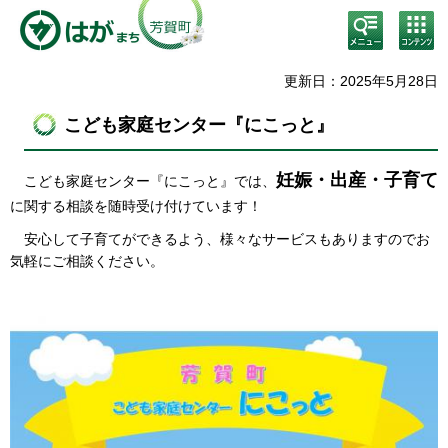
検
コン
索・
テン
共通
ツメ
メニ
ニュ
更新日：2025年5月28日
ュー
ー
こども家庭センター『にこっと』
妊娠・出産・子育て
こども家庭センター『にこっと』では
、
に関する相談を随時受け付けています！
安心して子育てができるよう、様々なサービスもありますのでお
気軽にご相談ください。