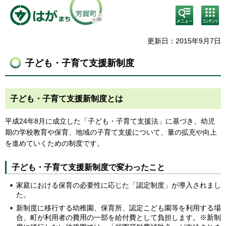
検
コン
索・
テン
共通
ツメ
メニ
ニュ
更新日：2015年9月7日
ュー
ー
子ども・子育て支援新制度
子ども・子育て支援新制度とは
平成24年8月に成立した「子ども・子育て支援法」に基づき、幼児
期の学校教育や保育、地域の子育て支援について、量の拡充や向上
を進めていくための制度です。
子ども・子育て支援新制度で変わったこと
家庭における保育の必要性に応じた「認定制度」が導入されまし
た。
新制度に移行する幼稚園、保育所、認定こども園等を利用する場
合、町が利用者の費用の一部を給付費として負担します。※新制