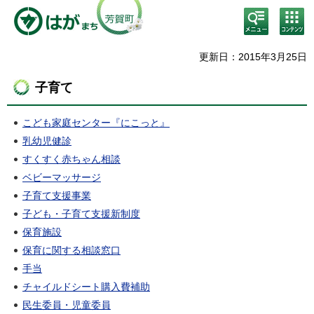
検
コン
索・
テン
共通
ツメ
メニ
ニュ
更新日：2015年3月25日
ュー
ー
子育て
こども家庭センター『にこっと』
乳幼児健診
すくすく赤ちゃん相談
ベビーマッサージ
子育て支援事業
子ども・子育て支援新制度
保育施設
保育に関する相談窓口
手当
チャイルドシート購入費補助
民生委員・児童委員