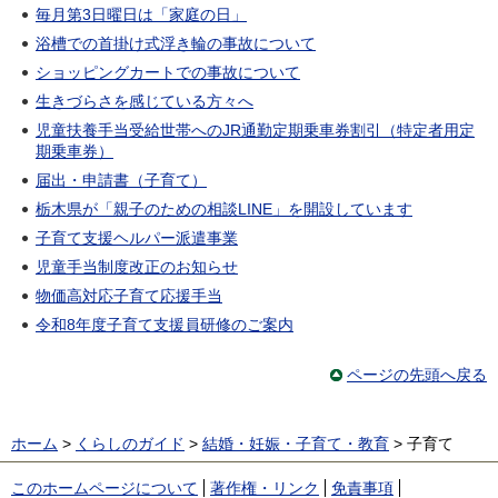
毎月第3日曜日は「家庭の日」
浴槽での首掛け式浮き輪の事故について
ショッピングカートでの事故について
生きづらさを感じている方々へ
児童扶養手当受給世帯へのJR通勤定期乗車券割引（特定者用定
期乗車券）
届出・申請書（子育て）
栃木県が「親子のための相談LINE」を開設しています
子育て支援ヘルパー派遣事業
児童手当制度改正のお知らせ
物価高対応子育て応援手当
令和8年度子育て支援員研修のご案内
ページの先頭へ戻る
ホーム
>
くらしのガイド
>
結婚・妊娠・子育て・教育
> 子育て
このホームページについて
著作権・リンク
免責事項