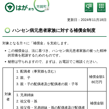
検
コン
索・
テン
共通
ツメ
メニ
ニュ
更新日：2024年11月18日
ュー
ー
ハンセン病元患者家族に対する補償金制度
対象となる方々に「補償金」を支給します。
この補償金は、法に基づき、ハンセン病元患者家族の被った精神
的苦痛を慰謝するためのものです。
秘密は守られますので、まずは、お電話でご相談ください。
配偶者（事実婚も含む）
補償金額1
親、子
80万円
親・子の配偶者及び配偶者の親・子等
対象
兄弟姉妹
者
祖父母・孫
補償金額
祖父母・兄弟姉妹・孫の配偶者及び配偶者