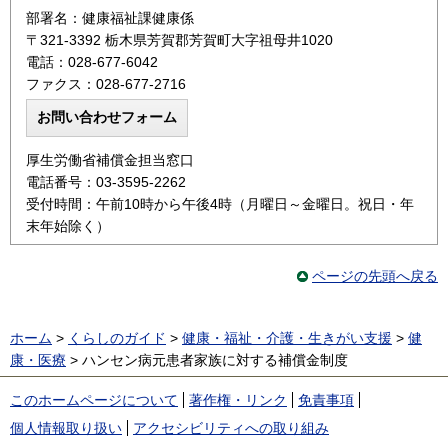
部署名：健康福祉課健康係
〒321-3392 栃木県芳賀郡芳賀町大字祖母井1020
電話：028-677-6042
ファクス：028-677-2716
厚生労働省補償金担当窓口
電話番号：03-3595-2262
受付時間：午前10時から午後4時（月曜日～金曜日。祝日・年
末年始除く）
ページの先頭へ戻る
ホーム
>
くらしのガイド
>
健康・福祉・介護・生きがい支援
>
健
康・医療
> ハンセン病元患者家族に対する補償金制度
このホームページについて
著作権・リンク
免責事項
個人情報取り扱い
アクセシビリティへの取り組み