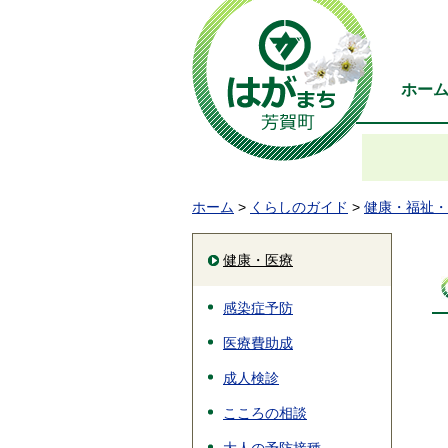
ホー
ホーム
>
くらしのガイド
>
健康・福祉・
健康・医療
感染症予防
医療費助成
成人検診
こころの相談