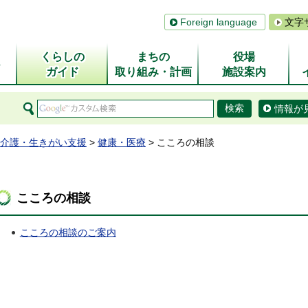
Foreign language
文字
くらしの
まちの
役場
ム
ガイド
取り組み・計画
施設案内
情報が
介護・生きがい支援
>
健康・医療
> こころの相談
こころの相談
こころの相談のご案内