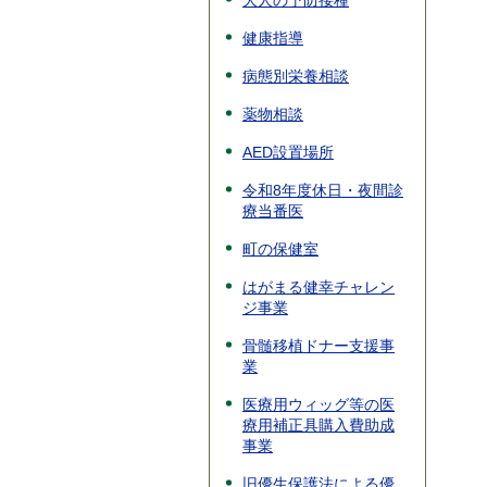
大人の予防接種
健康指導
病態別栄養相談
薬物相談
AED設置場所
令和8年度休日・夜間診
療当番医
町の保健室
はがまる健幸チャレン
ジ事業
骨髄移植ドナー支援事
業
医療用ウィッグ等の医
療用補正具購入費助成
事業
旧優生保護法による優