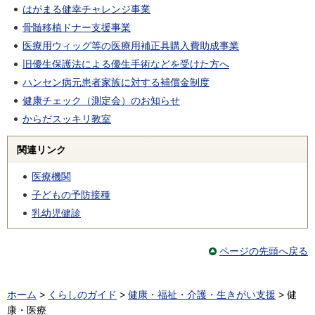
はがまる健幸チャレンジ事業
骨髄移植ドナー支援事業
医療用ウィッグ等の医療用補正具購入費助成事業
旧優生保護法による優生手術などを受けた方へ
ハンセン病元患者家族に対する補償金制度
健康チェック（測定会）のお知らせ
からだスッキリ教室
関連リンク
医療機関
子どもの予防接種
乳幼児健診
ページの先頭へ戻る
ホーム
>
くらしのガイド
>
健康・福祉・介護・生きがい支援
> 健
康・医療