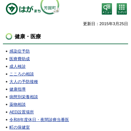
検
コン
索・
テン
共通
ツメ
メニ
ニュ
更新日：2015年3月25日
ュー
ー
健康・医療
感染症予防
医療費助成
成人検診
こころの相談
大人の予防接種
健康指導
病態別栄養相談
薬物相談
AED設置場所
令和8年度休日・夜間診療当番医
町の保健室