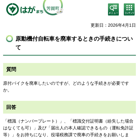
検
コン
索・
テン
共通
ツメ
メニ
ニュ
更新日：2026年4月1日
ュー
ー
原動機付自転車を廃車するときの手続きについ
て
質問
原付バイクを廃車したいのですが、どのような手続きが必要です
か。
回答
「標識（ナンバープレート）」、「標識交付証明書（紛失した場合
はなくても可）」及び「届出人の本人確認できるもの（運転免許証
等）」をお持ちになり、役場税務課で廃車の手続きをお願いしま