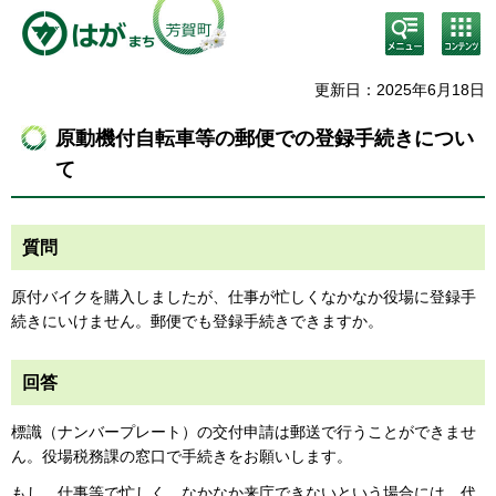
検
コン
索・
テン
共通
ツメ
メニ
ニュ
更新日：2025年6月18日
ュー
ー
原動機付自転車等の郵便での登録手続きについ
て
質問
原付バイクを購入しましたが、仕事が忙しくなかなか役場に登録手
続きにいけません。郵便でも登録手続きできますか。
回答
標識（ナンバープレート）の交付申請は郵送で行うことができませ
ん。役場税務課の窓口で手続きをお願いします。
もし、仕事等で忙しく、なかなか来庁できないという場合には、代