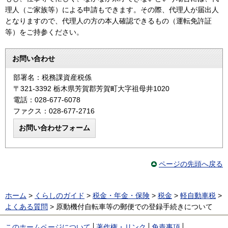
理人（ご家族等）による申請もできます。その際、代理人が届出人
となりますので、代理人の方の本人確認できるもの（運転免許証
等）をご持参ください。
お問い合わせ
部署名：税務課資産税係
〒321-3392 栃木県芳賀郡芳賀町大字祖母井1020
電話：028-677-6078
ファクス：028-677-2716
ページの先頭へ戻る
ホーム
>
くらしのガイド
>
税金・年金・保険
>
税金
>
軽自動車税
>
よくある質問
> 原動機付自転車等の郵便での登録手続きについて
このホームページについて
著作権・リンク
免責事項