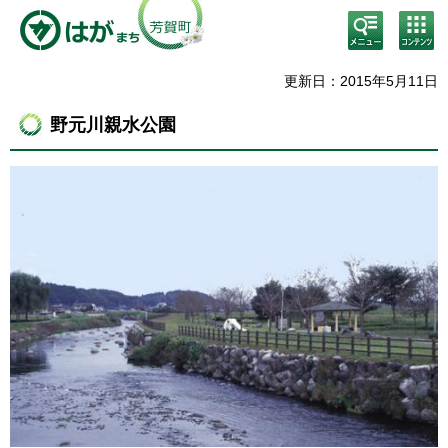
検
コン
索・
テン
共通
ツメ
メニ
ニュ
更新日：2015年5月11日
ュー
ー
野元川親水公園