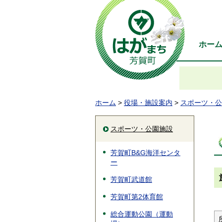
ホー
ホーム
>
役場・施設案内
>
スポーツ・公
スポーツ・公園施設
芳賀町B&G海洋センタ
ー
芳賀町武道館
芳賀町第2体育館
総合運動公園（運動