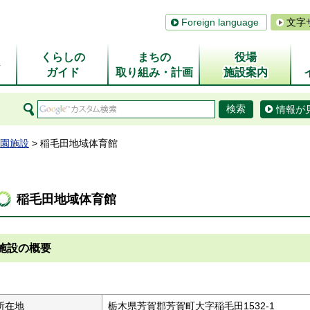
Foreign language
文字
くらしの
まちの
役場
ム
ガイド
取り組み・計画
施設案内
情報が
園施設
> 稲毛田地域体育館
稲毛田地域体育館
施設の概要
所在地
栃木県芳賀郡芳賀町大字稲毛田1532-1