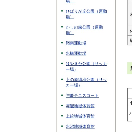
場）
ひばりが丘公園（運動
場）
かしの森公園（運動
場）
嶺南運動場
水橋運動場
けやき台公園（サッカ
ー場）
上の原緑地公園（サッ
カー場）
与能テニスコート
与能地域体育館
上給地域体育館
水沼地域体育館