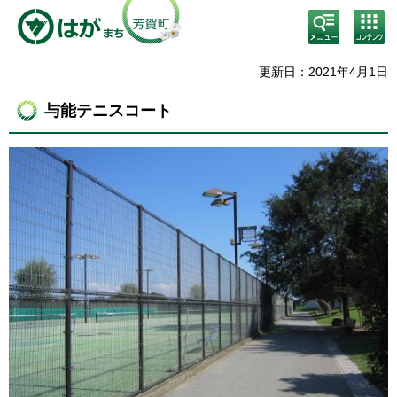
検
コン
索・
テン
共通
ツメ
メニ
ニュ
更新日：2021年4月1日
ュー
ー
与能テニスコート