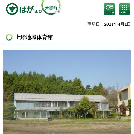
検
コン
索・
テン
共通
ツメ
メニ
ニュ
更新日：2021年4月1日
ュー
ー
上給地域体育館