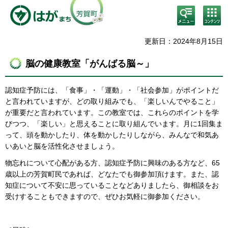
検
コン
索・
テン
共通
ツメ
メニ
ニュ
更新日：2024年8月15日
ュー
ー
脳の健康教室「がんばる脳～」
認知症予防には、「食事」・「運動」・「社会参加」がポイントだ
と言われていますが、どの取り組みでも、「楽しいんでやること」
が重要だと言われています。この教室では、これらのポイントを学
びつつ、「楽しい」と思えることに取り組んでいます。月に1回集ま
って、頭を動かしたり、体を動かしたりしながら、みんなで和気あ
いあいと脳を活性化させましょう。
物忘れについて心配がある方、認知症予防に興味のある方など、65
歳以上の芳賀町民であれば、どなたでも御参加頂けます。また、認
知症について不安に思っていることなどありましたら、御相談をお
受けすることもできますので、ぜひお気軽に御参加ください。