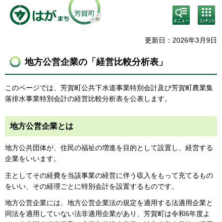
検
コン
索・
テン
共通
ツメ
メニ
ニュ
更新日：2026年3月9日
ュー
ー
地方公営企業の「経営比較分析表」
このページでは、芳賀町公共下水道事業特別会計及び芳賀町農業集
落排水事業特別会計の経営比較分析表を公表します。
地方公営企業とは
地方公共団体が、住民の福祉の増進を目的として設置し、経営する
企業をいいます。
主としてその経費を当該事業の経営に伴う収入をもって充てるもの
をいい、その経理ごとに特別会計を設置するものです。
地方公営企業には、地方公営企業法の規定を適用する法適用企業と
同法を適用していない法非適用企業があり、芳賀町は令和6年度よ