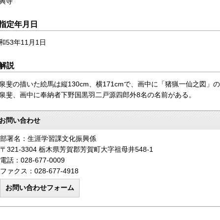
興寺
指定年月日
和53年11月1日
解説
泉斐の描いた絵馬は縦130cm、横171cmで、画中に「猪猟一仙之図
泉斐、画中に奉納者下野国黒羽二戸源四郎外8名の名前がある。
お問い合わせ
部署名：生涯学習課文化振興係
〒321-3304 栃木県芳賀郡芳賀町大字祖母井548-1
電話：028-677-0009
ファクス：028-677-4918