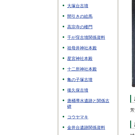
大塚台古墳
間引きの絵馬
高宗寺の楼門
千が窪古墳関係資料
祖母井神社本殿
星宮神社本殿
十二所神社本殿
亀の子塚古墳
後久保古墳
唐桶導水遺跡と関係古
碑
芳
コウヤマキ
金井台遺跡関係資料