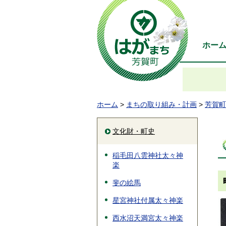
ホー
ホーム
>
まちの取り組み・計画
>
芳賀町
文化財・町史
稲毛田八雲神社太々神
楽
斐の絵馬
星宮神社付属太々神楽
西水沼天満宮太々神楽