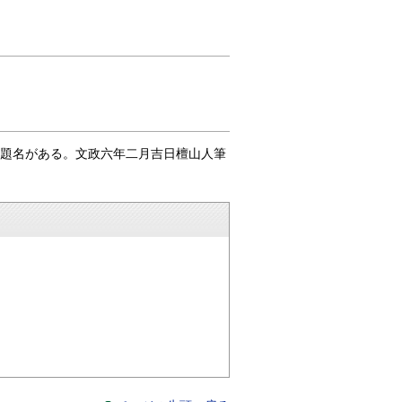
」の題名がある。文政六年二月吉日檀山人筆