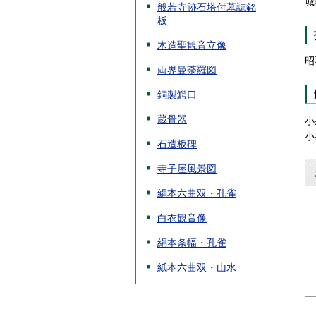
城
般若寺跡石塔付墓誌銘
板
木造聖観音立像
昭
両界曼荼羅図
銅製鰐口
蔵骨器
小
小
石造板碑
寺子屋風景図
絹本六曲双・孔雀
白衣観音像
絹本条幅・孔雀
紙本六曲双・山水