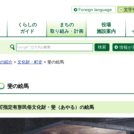
Foreign language
文字
くらしの
まちの
役場
ム
ガイド
取り組み・計画
施設案内
情報が
の紹介
>
文化財・町史
> 斐の絵馬
斐の絵馬
町指定有形民俗文化財・斐（あやる）の絵馬