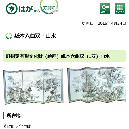
検
コン
索・
テン
共通
ツメ
メニ
ニュ
更新日：2015年4月24日
ュー
ー
紙本六曲双・山水
町指定有形文化財（絵画）紙本六曲双（1双）山水
所在地
芳賀町大字与能