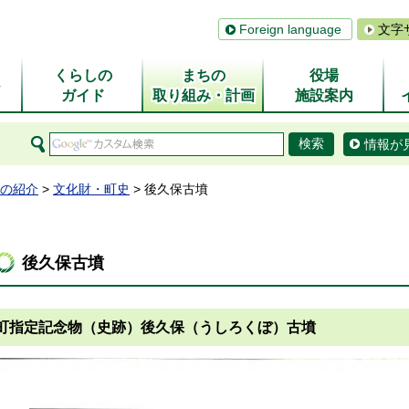
Foreign language
文字
くらしの
まちの
役場
ム
ガイド
取り組み・計画
施設案内
情報が
の紹介
>
文化財・町史
> 後久保古墳
後久保古墳
町指定記念物（史跡）後久保（うしろくぼ）古墳