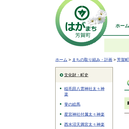
ホー
ホーム
>
まちの取り組み・計画
>
芳賀町
文化財・町史
稲毛田八雲神社太々神
楽
斐の絵馬
星宮神社付属太々神楽
西水沼天満宮太々神楽