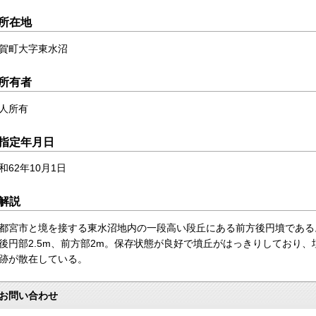
所在地
賀町大字東水沼
所有者
人所有
指定年月日
和62年10月1日
解説
都宮市と境を接する東水沼地内の一段高い段丘にある前方後円墳である。
後円部2.5m、前方部2m。保存状態が良好で墳丘がはっきりしており
跡が散在している。
お問い合わせ