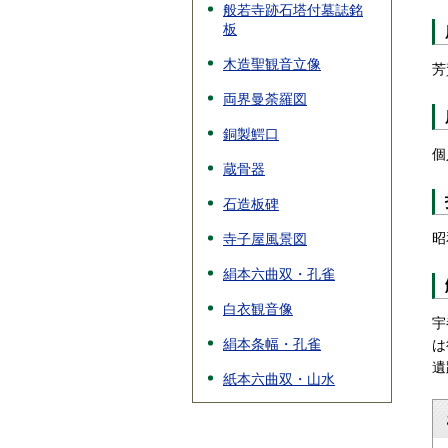
般若寺跡石塔付墓誌銘
板
木造聖観音立像
芳
両界曼荼羅図
銅製鰐口
個
蔵骨器
石造板碑
昭
寺子屋風景図
絹本六曲双・孔雀
白衣観音像
宇
絹本条幅・孔雀
は
遺
紙本六曲双・山水