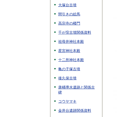
大塚台古墳
間引きの絵馬
高宗寺の楼門
千が窪古墳関係資料
祖母井神社本殿
星宮神社本殿
十二所神社本殿
亀の子塚古墳
後久保古墳
唐桶導水遺跡と関係古
碑
コウヤマキ
金井台遺跡関係資料