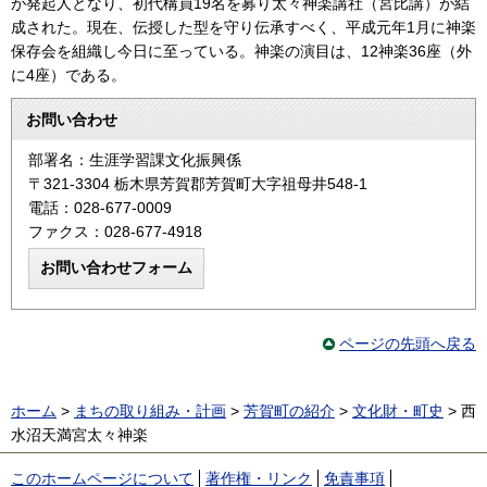
が発起人となり、初代構員19名を募り太々神楽講社（宮比講）が結
成された。現在、伝授した型を守り伝承すべく、平成元年1月に神楽
保存会を組織し今日に至っている。神楽の演目は、12神楽36座（外
に4座）である。
お問い合わせ
部署名：生涯学習課文化振興係
〒321-3304 栃木県芳賀郡芳賀町大字祖母井548-1
電話：028-677-0009
ファクス：028-677-4918
ページの先頭へ戻る
ホーム
>
まちの取り組み・計画
>
芳賀町の紹介
>
文化財・町史
> 西
水沼天満宮太々神楽
このホームページについて
著作権・リンク
免責事項