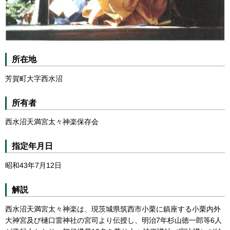
所在地
芳賀町大字西水沼
所有者
西水沼天満宮太々神楽保存会
指定年月日
昭和43年7月12日
解説
西水沼天満宮太々神楽は、現茨城県筑西市小栗に鎮座する小栗内外
大神宮及び樋口雷神社の宮司より伝授し、明治7年杉山徳一郎等6人