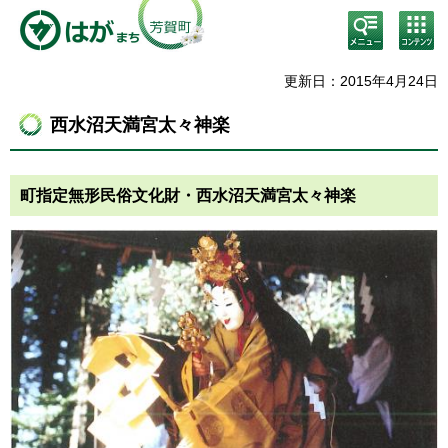
検
コン
索・
テン
共通
ツメ
メニ
ニュ
更新日：2015年4月24日
ュー
ー
西水沼天満宮太々神楽
町指定無形民俗文化財・西水沼天満宮太々神楽