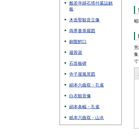
般若寺跡石塔付墓誌銘
板
木造聖観音立像
昭
両界曼荼羅図
銅製鰐口
芳
蔵骨器
集
て
石造板碑
寺子屋風景図
絹本六曲双・孔雀
白衣観音像
絹本条幅・孔雀
紙本六曲双・山水