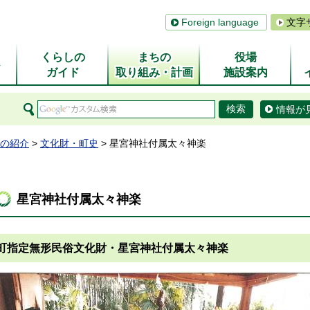
Foreign language
文字
くらしの
まちの
役場
ム
ガイド
取り組み・計画
施設案内
情報が
の紹介
>
文化財・町史
> 星宮神社付属太々神楽
星宮神社付属太々神楽
町指定無形民俗文化財・星宮神社付属太々神楽