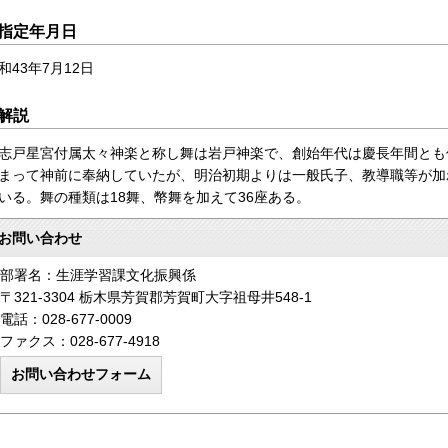
指定年月日
和43年7月12日
解説
志戸星宮付属太々神楽と称し舞は岩戸神楽で、創始年代は慶長年間とも
まって神前に奉納していたが、明治初期よりは一般氏子、教導職等が加
いる。舞の種類は18舞、幣舞を加えて36座ある。
お問い合わせ
部署名：生涯学習課文化振興係
〒321-3304 栃木県芳賀郡芳賀町大字祖母井548-1
電話：028-677-0009
ファクス：028-677-4918