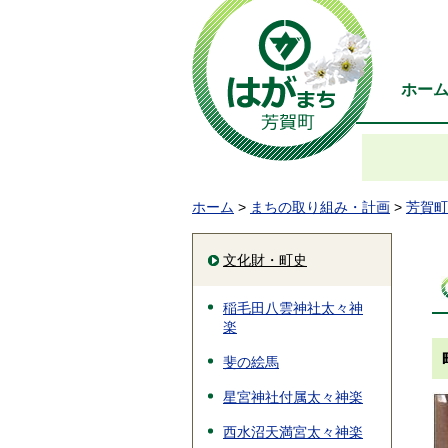
ホー
ホーム
>
まちの取り組み・計画
>
芳賀町
文化財・町史
稲毛田八雲神社太々神
楽
斐の絵馬
星宮神社付属太々神楽
西水沼天満宮太々神楽