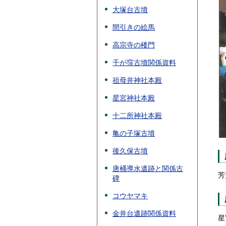
大塚台古墳
間引きの絵馬
高宗寺の楼門
千が窪古墳関係資料
祖母井神社本殿
星宮神社本殿
十二所神社本殿
亀の子塚古墳
後久保古墳
唐桶導水遺跡と関係古
芳
碑
コウヤマキ
金井台遺跡関係資料
星