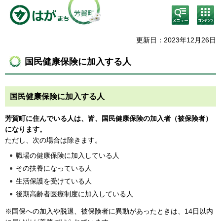
検
コン
索・
テン
共通
ツメ
メニ
ニュ
更新日：2023年12月26日
ュー
ー
国民健康保険に加入する人
国民健康保険に加入する人
芳賀町に住んでいる人は、皆、国民健康保険の加入者（被保険者）
になります。
ただし、次の場合は除きます。
職場の健康保険に加入している人
その扶養になっている人
生活保護を受けている人
後期高齢者医療制度に加入している人
※国保への加入や脱退、被保険者に異動があったときは、14日以内