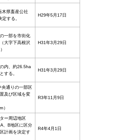
社栃木県畜産公社
H29年5月17日
を決定する。
の一部を市街化
（大字下高根沢
H31年3月29日
a）
内、約26.5ha
H31年3月29日
とする。
母井中央通りの一部区
置及び区域を変
R3年11月9日
0m）
ター周辺地区
）をA、B地区に区分
R4年4月1日
区計画を決定す