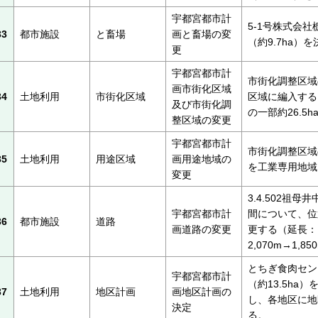
宇都宮都市計
5-1号株式会
33
都市施設
と畜場
画と畜場の変
（約9.7ha）
更
宇都宮都市計
市街化調整区域
画市街化区域
34
土地利用
市街化区域
区域に編入する
及び市街化調
の一部約26.5h
整区域の変更
宇都宮都市計
市街化調整区域の
35
土地利用
用途区域
画用途地域の
を工業専用地域
変更
3.4.502祖
宇都宮都市計
間について、位
36
都市施設
道路
画道路の変更
更する（延長：
2,070m→1,85
とちぎ食肉セン
宇都宮都市計
（約13.5ha
37
土地利用
地区計画
画地区計画の
し、各地区に地
決定
る。