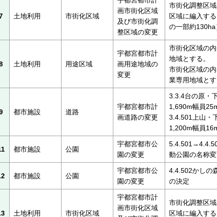
市街化調整区域
画市街化区域
7
土地利用
市街化区域
区域に編入する
及び市街化調
の一部約130ha
整区域の変更
市街化区域の内
宇都宮都市計
地域とする。
8
土地利用
用途区域
画用途地域の
市街化区域の内、
変更
業専用地域とす
3.3.4台の原
宇都宮都市計
1,690m幅員2
9
都市施設
道路
画道路の変更
3.4.501上
1,200m幅員1
宇都宮都市公
5.4.501→4.
11
都市施設
公園
園の変更
動公園の名称変
宇都宮都市公
4.4.502かし
12
都市施設
公園
園の変更
の決定
宇都宮都市計
市街化調整区域
画市街化区域
13
土地利用
市街化区域
区域に編入する