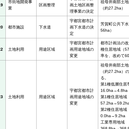
市街地開発事
祖母井南部土地
19
区画整理
画土地区画整
業
（約27.2ha）
理事業の決定
宇都宮都市計
芳賀町公共下水
20
都市施設
下水道
画下水道の決
56ha）
定
宇都宮都市計
都市計画法の改
22
土地利用
用途区域
画用途地域の
種住居地域（57
変更
率を、改めて6
祖母井南部土地
（約27.2ha
る。
第1種低層住居
宇都宮都市計
16.0ha→4.8ha
23
土地利用
用途区域
画用途地域の
第1種住居地域
変更
57.2ha→59.2h
第2種住居地域
0.0ha→9.2ha
工業専用地域
368.8ha→368.