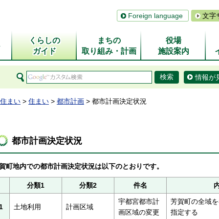
Foreign language
文字
くらしの
まちの
役場
ム
ガイド
取り組み・計画
施設案内
情報が
住まい
>
住まい
>
都市計画
> 都市計画決定状況
都市計画決定状況
賀町地内での都市計画決定状況は以下のとおりです。
分類1
分類2
件名
宇都宮都市計
芳賀町の全域を
1
土地利用
計画区域
画区域の変更
指定する