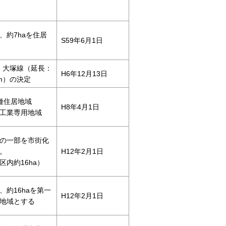
、約7haを住居
S59年6月1日
高谷・大塚線（延長：
H6年12月13日
8m）の決定
種住居地域
H8年4月1日
工業専用地域
の一部を市街化
。
H12年2月1日
区内約16ha）
、約16haを第一
H12年2月1日
地域とする