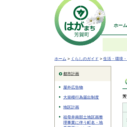
ホー
ホーム
>
くらしのガイド
>
生活・環境・
都市計画
屋外広告物
芳
大規模行為届出制度
地区計画
祖母井南部土地区画整
理事業に伴う町名・地