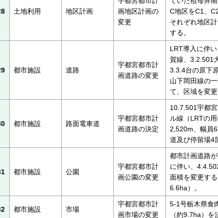
宇都宮都市計
ていた祖母井南
28
土地利用
地区計画
画地区計画の
C地区をC1、
変更
それぞれ地区計
する。
LRT導入に伴い
賀線、3.2.50
宇都宮都市計
29
都市施設
道路
3.3.4台の原下原
画道路の変更
山下岡田線の一
て、区域を変更
10.7.501宇
宇都宮都市計
ル線（LRTの
30
都市施設
路面電車道
画道路の決定
2,520m、幅員
道及び停留場4
都市計画道路が
宇都宮都市計
に伴い、4.4.
31
都市施設
公園
画公園の変更
面積を変更する
6.6ha）。
宇都宮都市計
5-1号栃木県
32
都市施設
市場
画市場の変更
（約9.7ha）