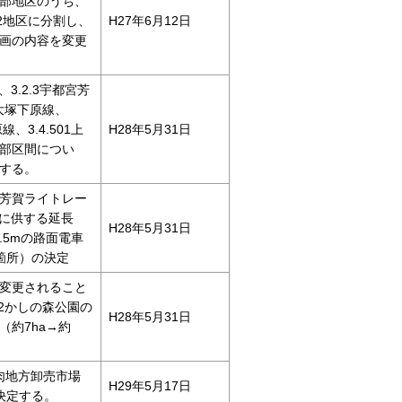
部地区のうち、
C2地区に分割し、
H27年6月12日
画の内容を変更
、3.2.3宇都宮芳
1大塚下原線、
線、3.4.501上
H28年5月31日
部区間につい
する。
都宮芳賀ライトレー
用に供する延長
H28年5月31日
6.5mの路面電車
箇所）の決定
変更されること
502かしの森公園の
H28年5月31日
（約7ha→約
食肉地方卸売市場
H29年5月17日
を決定する。