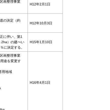
区画整理事業
H12年2月1日
道の決定（約
H12年10月3日
正に伴い、第1
.2ha）の建ぺい
H15年1月10日
0％に決定する。
区画整理事業
）の用途を変更す
専用地域
H16年4月1日
a
8ha