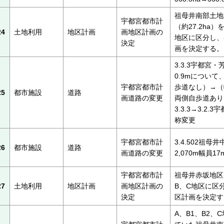
祖母井南部土地
宇都宮都市計
（約27.2ha）
24
土地利用
地区計画
画地区計画の
地区に区分し、
決定
画を決定する。
3.3.3宇都宮
0.9mについて
宇都宮都市計
歩道なし）→（
25
都市施設
道路
画道路の変更
両側自歩道あり
3.3.3→3.2
称変更
宇都宮都市計
3.4.502祖
26
都市施設
道路
画道路の変更
2,070m幅員1
宇都宮都市計
祖母井赤坂地区(約
27
土地利用
地区計画
画地区計画の
B、C地区に区
決定
区計画を決定す
A、B1、B2、