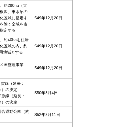
約290ha（大
根沢、東水沼の
化区域に指定す
S49年12月20日
を除く全域を市
指定する
、約40haを住居
化区域の内、約
S49年12月20日
専用地域とする
区画整理事業
S49年12月20日
・芳賀線（延長：
4m）の決定
S50年3月4日
塚・下原線（延長：
0m）の決定
賀町総合運動公園（約
S52年3月11日