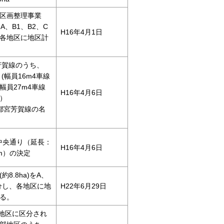
区画整理事業
をA、B1、B2、C
H16年4月1日
各地区に地区計
・芳賀線のうち、
、(幅員16m4車線
幅員27m4車線
H16年4月6日
）
.3宇都宮芳賀線の名
母井中央通り（延長：
H16年4月6日
7m）の決定
8.8ha)をA、
分し、各地区に地
H22年6月29日
る。
C地区に区分され