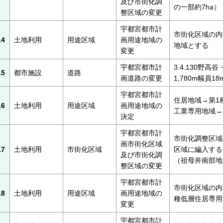
及び市街化調
の一部約7ha）
整区域の変更
宇都宮都市計
市街化区域の内
14
土地利用
用途区域
画用途地域の
地域とする
変更
宇都宮都市計
3.4.130野
15
都市施設
道路
画道路の変更
1,780m幅員1
宇都宮都市計
住居地域→第1
16
土地利用
用途区域
画用途地域の
工業専用地域→
決定
宇都宮都市計
市街化調整区域
画市街化区域
17
土地利用
市街化区域
区域に編入する
及び市街化調
（祖母井南部地
整区域の変更
宇都宮都市計
市街化区域の内
18
土地利用
用途区域
画用途地域の
種低層住居専用
変更
宇都宮都市計