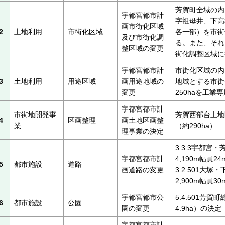
芳賀町全域の内、
宇都宮都市計
字祖母井、下高
画市街化区域
2
土地利用
市街化区域
各一部）を市街
及び市街化調
る。また、それ
整区域の変更
街化調整区域に
宇都宮都市計
市街化区域の内
3
土地利用
用途区域
画用途地域の
地域とする市街
変更
250haを工業
宇都宮都市計
市街地開発事
芳賀西部台土地
4
区画整理
画土地区画整
業
（約290ha）
理事業の決定
3.3.3宇都宮
宇都宮都市計
4,190m幅員2
5
都市施設
道路
画道路の変更
3.2.501大
2,900m幅員3
宇都宮都市公
5.4.501芳
6
都市施設
公園
園の変更
4.9ha）の決定
宇都宮都市計