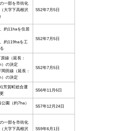
の一部を市街化
（大字下高根沢
S52年7月5日
）
、約11haを住居
S52年7月5日
約119haを工
る
・下原線（延長：
5m）の決定
S52年7月5日
山・下岡田線（延長：
6m）の決定
4.501芳賀町総合運
S56年11月6日
更
の森公園（約7ha）
S57年12月24日
の一部を市街化
（大字下高根沢
S59年6月1日