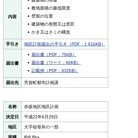
敷地面積の最低限度
壁面の位置
内容
建築物の形態又は意匠
かき又はさくの構造
手引き
地区計画届出の手引き（PDF：1,816KB）
届出書（PDF：75KB）
届出書（ワード：60KB）
届出書
記載例（PDF：632KB）
届出先
芳賀町都市計画課
名称
赤坂地区地区計画
決定日
平成22年6月29日
地区
大字祖母井の一部
面積
約8.8ha