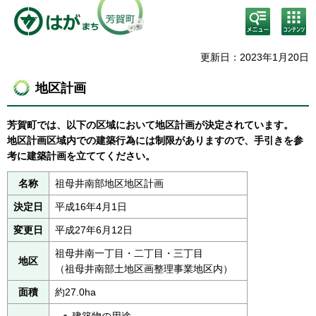
検
コン
索・
テン
共通
ツメ
メニ
ニュ
更新日：2023年1月20日
ュー
ー
地区計画
芳賀町では、以下の区域において地区計画が決定されています。
地区計画区域内での建築行為には制限がありますので、手引きを参
考に建築計画を立ててください。
名称
祖母井南部地区地区計画
決定日
平成16年4月1日
変更日
平成27年6月12日
祖母井南一丁目・二丁目・三丁目
地区
（祖母井南部土地区画整理事業地区内）
面積
約27.0ha
建築物の用途