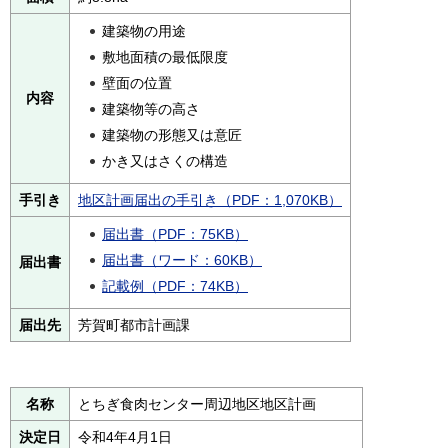
建築物の用途
敷地面積の最低限度
壁面の位置
内容
建築物等の高さ
建築物の形態又は意匠
かき又はさくの構造
手引き
地区計画届出の手引き（PDF：1,070KB）
届出書（PDF：75KB）
届出書（ワード：60KB）
届出書
記載例（PDF：74KB）
届出先
芳賀町都市計画課
名称
とちぎ食肉センター周辺地区地区計画
決定日
令和4年4月1日