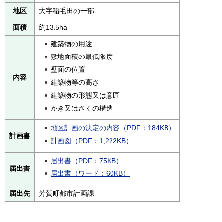
地区
大字稲毛田の一部
面積
約13.5ha
建築物の用途
敷地面積の最低限度
壁面の位置
内容
建築物等の高さ
建築物の形態又は意匠
かき又はさくの構造
地区計画の決定の内容（PDF：184KB）
計画書
計画図（PDF：1,222KB）
届出書（PDF：75KB）
届出書
届出書（ワード：60KB）
届出先
芳賀町都市計画課