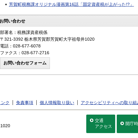
芳賀町税務課オリジナル漫画第16話「固定資産税が上がった!?」
お問い合わせ
部署名：税務課資産税係
〒321-3392 栃木県芳賀郡芳賀町大字祖母井1020
電話：028-677-6078
ファクス：028-677-2716
リンク
免責事項
個人情報取り扱い
アクセシビリティへの取り組
交通
開庁
020
アクセス