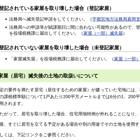
登記されている家屋を取り壊した場合（登記家屋）
法務局へ滅失登記申請をしてください。（
宇都宮地方法務局真岡
法務局への申請等が賦課期日に間に合わない可能性があるので、
を役場税務課に届出してください。（
家屋（一部）滅失届
）
登記されていない家屋を取り壊した場合（未登記家屋）
「家屋滅失届」を役場税務課に届出してください。（
家屋（一部
家屋（居宅）滅失後の土地の取扱いについて
定の要件を満たす居宅（居住するための家屋）が建っていた宅地には、
の課税標準額について1戸あたり200平方メートルまでは6分の1、200
用されます。
たがって、居宅を取り壊した場合、住宅用地特例が外れることになり、
後、すぐに居宅を立てる予定がある場合や別の用途でその土地を使用す
しくは、下記リンクをご参照ください。