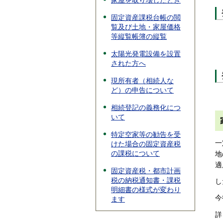
家屋を取り壊したとき
固定資産課税台帳の閲
覧及び土地・家屋価格
等縦覧帳簿の縦覧
太陽光発電設備を設置
された方へ
現所有者（相続人な
ど）の申告について
相続登記の義務化につ
いて
特定空家等の勧告を受
一
けた場合の固定資産税
の課税について
地
適
固定資産税・都市計画
税の納税通知書・課税
し
明細書の様式が変わり
今
ます
詳