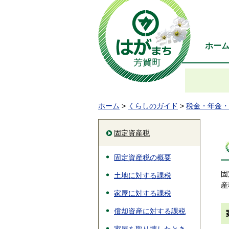
ホー
ホーム
>
くらしのガイド
>
税金・年金・
固定資産税
固定資産税の概要
固
土地に対する課税
産
家屋に対する課税
償却資産に対する課税