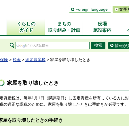
Foreign language
文字
くらしの
まちの
役場
ム
ガイド
取り組み・計画
施設案内
情報が
保険
>
税金
>
固定資産税
> 家屋を取り壊したとき
家屋を取り壊したとき
定資産税は、毎年1月1日（賦課期日）に固定資産を所有している方に
税の適正な課税のために、家屋を取り壊したときは手続きが必要です。
家屋を取り壊したときの手続き