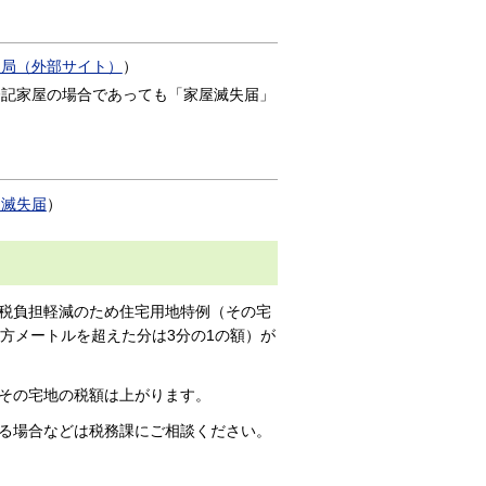
支局（外部サイト）
）
登記家屋の場合であっても「家屋滅失届」
）滅失届
）
税負担軽減のため住宅用地特例（その宅
平方メートルを超えた分は3分の1の額）が
その宅地の税額は上がります。
る場合などは税務課にご相談ください。