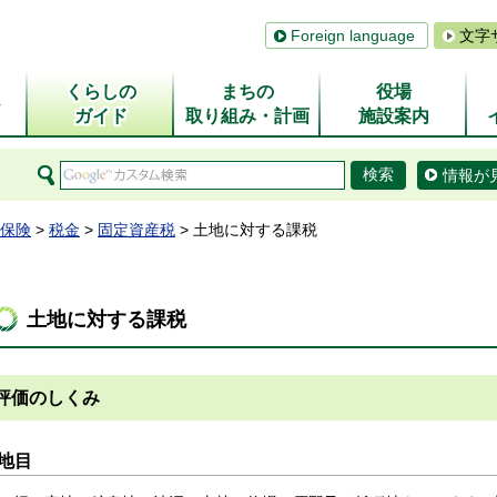
Foreign language
文字
くらしの
まちの
役場
ム
ガイド
取り組み・計画
施設案内
情報が
保険
>
税金
>
固定資産税
> 土地に対する課税
土地に対する課税
評価のしくみ
地目