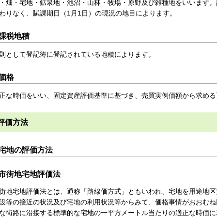
・畑・宅地・鉱泉地・池沼・山林・牧場・原野及び雑種地をいいます。
わりなく、賦課期日（1月1日）の現況の地目によります。
課税地積
則として登記簿に登記されている地積によります。
価格
正な時価をいい、固定資産評価基準に基づき、売買実例価額から求める
評価方法
宅地の評価方法
市街地宅地評価法
街地宅地評価法とは、通称「路線価方式」ともいわれ、宅地を用途地区
設等の接近の状況及び宅地の利用状況等からみて、価格事情がおおむね
な街路に沿接する標準的な宅地の一平方メートル当たりの適正な時価に