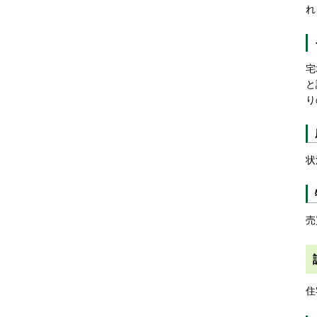
れ
宅
と
り
状
売
住