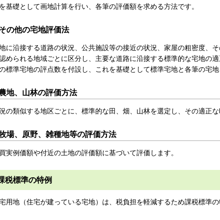
を基礎として画地計算を行い、各筆の評価額を求める方法です。
その他の宅地評価法
地に沿接する道路の状況、公共施設等の接近の状況、家屋の粗密度、そ
認められる地域ごとに区分し、主要な道路に沿接する標準的な宅地の適
の標準宅地の評点数を付設し、これを基礎として標準宅地と各筆の宅地
農地、山林の評価方法
況の類似する地区ごとに、標準的な田、畑、山林を選定し、その適正な
牧場、原野、雑種地等の評価方法
買実例価額や付近の土地の評価額に基づいて評価します。
課税標準の特例
宅用地（住宅が建っている宅地）は、税負担を軽減するため課税標準の