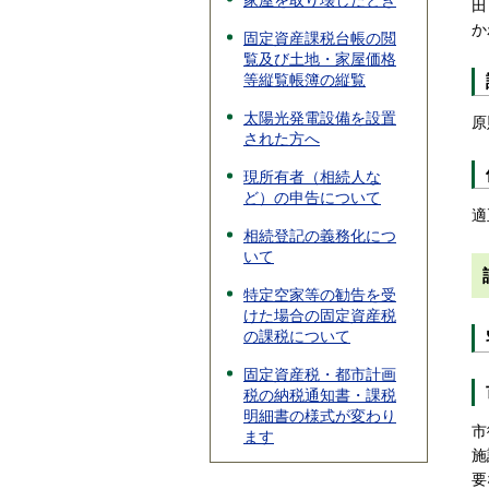
家屋を取り壊したとき
田
か
固定資産課税台帳の閲
覧及び土地・家屋価格
等縦覧帳簿の縦覧
太陽光発電設備を設置
原
された方へ
現所有者（相続人な
ど）の申告について
適
相続登記の義務化につ
いて
特定空家等の勧告を受
けた場合の固定資産税
の課税について
固定資産税・都市計画
税の納税通知書・課税
明細書の様式が変わり
市
ます
施
要