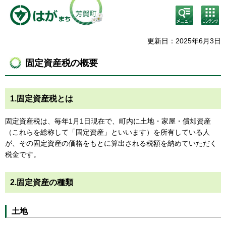
検
コン
索・
テン
共通
ツメ
メニ
ニュ
更新日：2025年6月3日
ュー
ー
固定資産税の概要
1.固定資産税とは
固定資産税は、毎年1月1日現在で、町内に土地・家屋・償却資産
（これらを総称して「固定資産」といいます）を所有している人
が、その固定資産の価格をもとに算出される税額を納めていただく
税金です。
2.固定資産の種類
土地