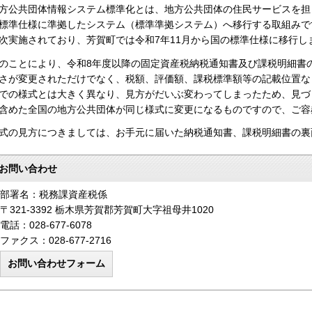
方公共団体情報システム標準化とは、地方公共団体の住民サービスを担
標準仕様に準拠したシステム（標準準拠システム）へ移行する取組みで
次実施されており、芳賀町では令和7年11月から国の標準仕様に移行し
のことにより、令和8年度以降の固定資産税納税通知書及び課税明細書
さが変更されただけでなく、税額、評価額、課税標準額等の記載位置な
での様式とは大きく異なり、見方がだいぶ変わってしまったため、見づ
含めた全国の地方公共団体が同じ様式に変更になるものですので、ご容
式の見方につきましては、お手元に届いた納税通知書、課税明細書の裏
お問い合わせ
部署名：税務課資産税係
〒321-3392 栃木県芳賀郡芳賀町大字祖母井1020
電話：028-677-6078
ファクス：028-677-2716