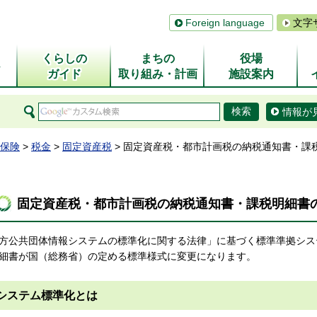
Foreign language
文字
くらしの
まちの
役場
ム
ガイド
取り組み・計画
施設案内
情報が
保険
>
税金
>
固定資産税
> 固定資産税・都市計画税の納税通知書・課
固定資産税・都市計画税の納税通知書・課税明細書
方公共団体情報システムの標準化に関する法律」に基づく標準準拠シス
細書が国（総務省）の定める標準様式に変更になります。
システム標準化とは