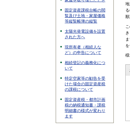
家屋を取り壊したとき
地
固定資産課税台帳の閲
る
覧及び土地・家屋価格
順
等縦覧帳簿の縦覧
こ
太陽光発電設備を設置
き
された方へ
ま
を
現所有者（相続人な
ど）の申告について
様
相続登記の義務化につ
いて
特定空家等の勧告を受
けた場合の固定資産税
の課税について
固定資産税・都市計画
税の納税通知書・課税
明細書の様式が変わり
ます