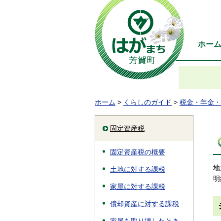
ホー
ホーム
>
くらしのガイド
>
税金・年金・
固定資産税
固定資産税の概要
地
土地に対する課税
明
家屋に対する課税
償却資産に対する課税