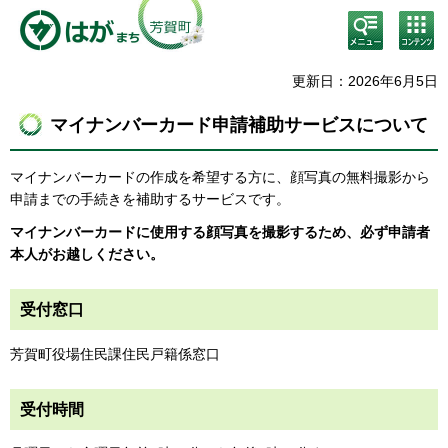
検
コン
索・
テン
共通
ツメ
メニ
ニュ
更新日：2026年6月5日
ュー
ー
マイナンバーカード申請補助サービスについて
マイナンバーカードの作成を希望する方に、顔写真の無料撮影から
申請までの手続きを補助するサービスです。
マイナンバーカードに使用する顔写真を撮影するため、必ず申請者
本人がお越しください。
受付窓口
芳賀町役場住民課住民戸籍係窓口
受付時間