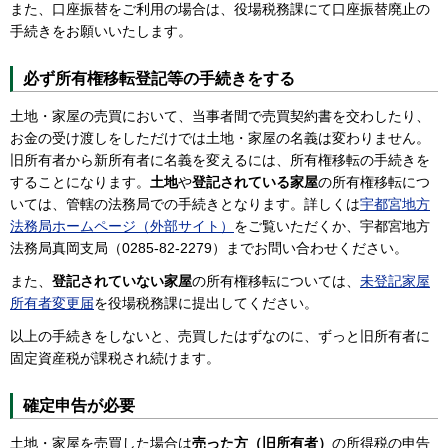
また、口座振替をご利用の場合は、役場税務課にて口座振替廃止の
手続きをお願いいたします。
必ず所有権移転登記等の手続きをする
土地・家屋の売買において、当事者間で売買契約書を交わしたり、
お金の受け渡しをしただけでは土地・家屋の名義は変わりません。
旧所有者から新所有者に名義を変えるには、所有権移転の手続きを
することになります。
土地
や
登記されている家屋
の所有権移転につ
いては、管轄の法務局での手続きとなります。詳しくは
宇都宮地方
法務局ホームページ（外部サイト）
をご覧いただくか、宇都宮地方
法務局真岡支局（0285-82-2279）までお問い合わせください。
また、
登記されていない家屋
の所有権移転については、
未登記家屋
所有者変更届
を役場税務課に提出してください。
以上の手続きをしないと、売買したはずなのに、ずっと旧所有者に
固定資産税が課税され続けます。
確定申告が必要
土地・家屋を売買した場合は
売った方（旧所有者）
の所得税の申告