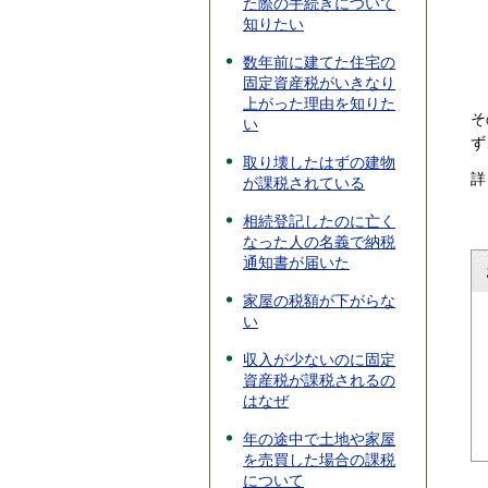
た際の手続きについて
知りたい
数年前に建てた住宅の
固定資産税がいきなり
上がった理由を知りた
そ
い
ず
取り壊したはずの建物
詳
が課税されている
相続登記したのに亡く
なった人の名義で納税
通知書が届いた
家屋の税額が下がらな
い
収入が少ないのに固定
資産税が課税されるの
はなぜ
年の途中で土地や家屋
を売買した場合の課税
について