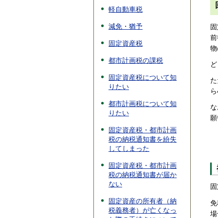
軽自動車税
減免・猶予
固
前
固定資産税
物
都市計画税の課税
ど
固定資産税について知
た
りたい
ら
都市計画税について知
な
りたい
願
固定資産税・都市計画
税の納税通知書を紛失
してしまった
固定資産税・都市計画
税の納税通知書が届か
ない
固
固定資産の所有者（納
免
税義務者）が亡くなっ
場