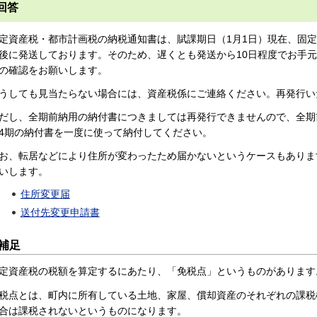
回答
定資産税・都市計画税の納税通知書は、賦課期日（1月1日）現在、固定
後に発送しております。そのため、遅くとも発送から10日程度でお手
の確認をお願いします。
うしても見当たらない場合には、資産税係にご連絡ください。再発行い
だし、全期前納用の納付書につきましては再発行できませんので、全期
4期の納付書を一度に使って納付してください。
お、転居などにより住所が変わったため届かないというケースもありま
いします。
住所変更届
送付先変更申請書
補足
定資産税の税額を算定するにあたり、「免税点」というものがあります
税点とは、町内に所有している土地、家屋、償却資産のそれぞれの課税
合は課税されないというものになります。