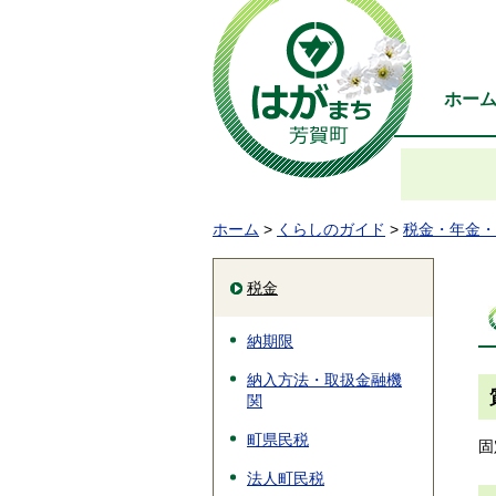
ホー
ホーム
>
くらしのガイド
>
税金・年金・
税金
納期限
納入方法・取扱金融機
関
町県民税
固
法人町民税