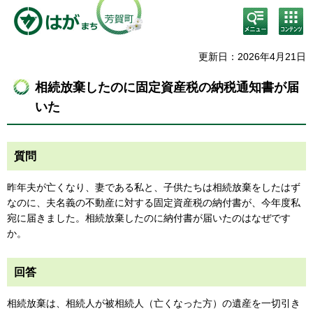
検
コン
索・
テン
共通
ツメ
メニ
ニュ
更新日：2026年4月21日
ュー
ー
相続放棄したのに固定資産税の納税通知書が届
いた
質問
昨年夫が亡くなり、妻である私と、子供たちは相続放棄をしたはず
なのに、夫名義の不動産に対する固定資産税の納付書が、今年度私
宛に届きました。相続放棄したのに納付書が届いたのはなぜです
か。
回答
相続放棄は、相続人が被相続人（亡くなった方）の遺産を一切引き