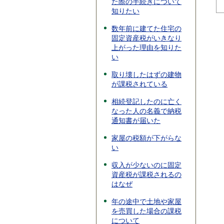
た際の手続きについて
知りたい
数年前に建てた住宅の
固定資産税がいきなり
上がった理由を知りた
い
取り壊したはずの建物
が課税されている
相続登記したのに亡く
なった人の名義で納税
通知書が届いた
家屋の税額が下がらな
い
収入が少ないのに固定
資産税が課税されるの
はなぜ
年の途中で土地や家屋
を売買した場合の課税
について