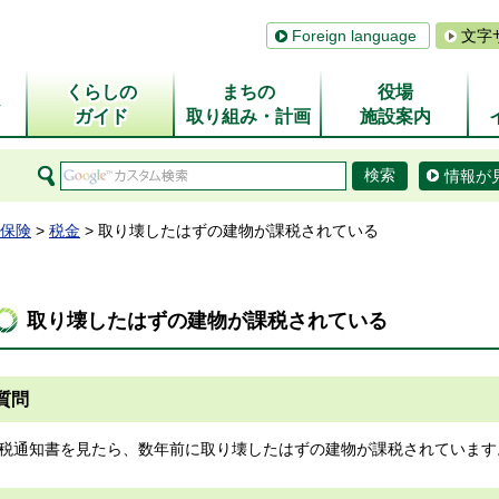
Foreign language
文字
くらしの
まちの
役場
ム
ガイド
取り組み・計画
施設案内
情報が
保険
>
税金
> 取り壊したはずの建物が課税されている
取り壊したはずの建物が課税されている
質問
税通知書を見たら、数年前に取り壊したはずの建物が課税されています