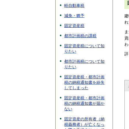
軽自動車税
減免・猶予
建
れ
固定資産税
ま
都市計画税の課税
資
わ
固定資産税について知
りたい
詳
都市計画税について知
りたい
固定資産税・都市計画
税の納税通知書を紛失
してしまった
固定資産税・都市計画
税の納税通知書が届か
ない
固定資産の所有者（納
税義務者）が亡くなっ