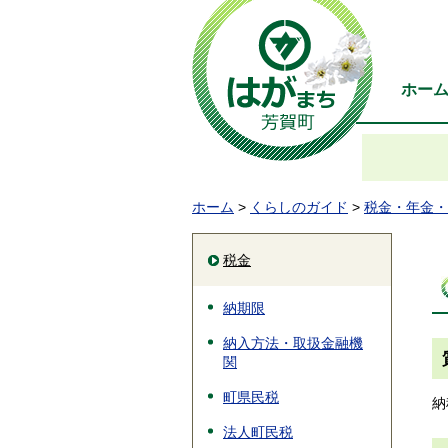
ホー
ホーム
>
くらしのガイド
>
税金・年金・
税金
納期限
納入方法・取扱金融機
関
町県民税
納
法人町民税