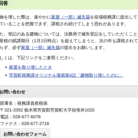
回答
物を壊した際は、速やかに
家屋（一部）滅失届
を役場税務課に提出して
ていることを把握できず、課税され続けてしまう恐れがあります。
た、登記のある建物については、法務局で滅失登記をしていただくこと
産税の賦課期日（1月1日時点）を超えてしまうと、次の年も課税され
らず、必ず
家屋（一部）滅失届
の提出をお願いします。
しくは、下記リンクをご参照ください。
家屋を取り壊したとき
芳賀町税務課オリジナル漫画第4話「建物取り壊したのに」
お問い合わせ
部署名：税務課資産税係
〒321-3392 栃木県芳賀郡芳賀町大字祖母井1020
電話：028-677-6078
ファクス：028-677-2716