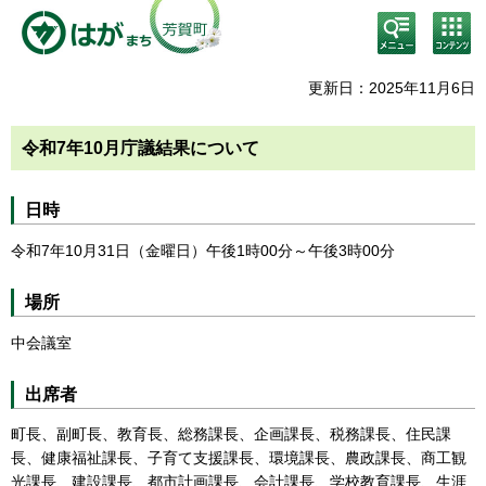
検
コン
索・
テン
共通
ツメ
メニ
ニュ
更新日：2025年11月6日
ュー
ー
令和7年10月庁議結果について
日時
令和7年10月31日（金曜日）午後1時00分～午後3時00分
場所
中会議室
出席者
町長、副町長、教育長、総務課長、企画課長、税務課長、住民課
長、健康福祉課長、子育て支援課長、環境課長、農政課長、商工観
光課長、建設課長、都市計画課長、会計課長、学校教育課長、生涯