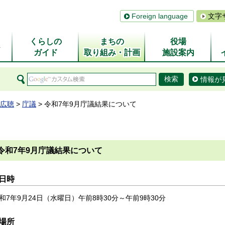
Foreign language
文字
くらしの
まちの
役場
ム
ガイド
取り組み・計画
施設案内
情報が
広聴
>
庁議
> 令和7年9月庁議結果について
令和7年9月庁議結果について
日時
和7年9月24日（水曜日）午前8時30分～午前9時30分
場所