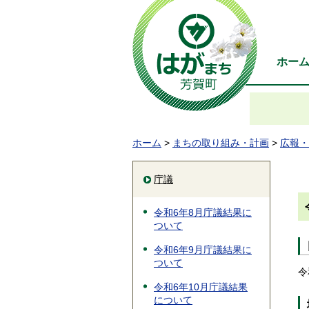
ホー
ホーム
>
まちの取り組み・計画
>
広報・
庁議
令和6年8月庁議結果に
ついて
令和6年9月庁議結果に
ついて
令
令和6年10月庁議結果
について