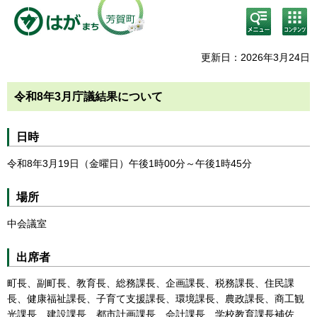
検
コン
索・
テン
共通
ツメ
メニ
ニュ
更新日：2026年3月24日
ュー
ー
令和8年3月庁議結果について
日時
令和8年3月19日（金曜日）午後1時00分～午後1時45分
場所
中会議室
出席者
町長、副町長、教育長、総務課長、企画課長、税務課長、住民課
長、健康福祉課長、子育て支援課長、環境課長、農政課長、商工観
光課長、建設課長、都市計画課長、会計課長、学校教育課長補佐、