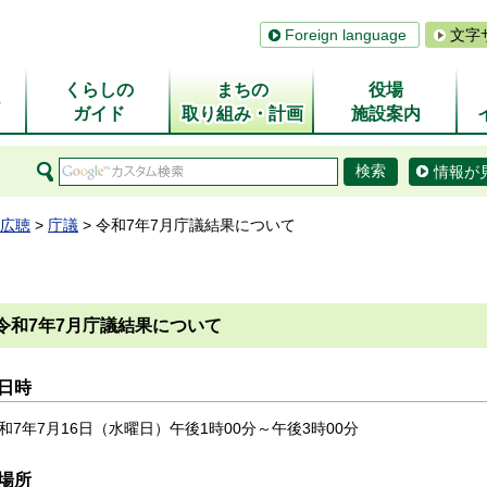
Foreign language
文字
くらしの
まちの
役場
ム
ガイド
取り組み・計画
施設案内
情報が
広聴
>
庁議
> 令和7年7月庁議結果について
令和7年7月庁議結果について
日時
和7年7月16日（水曜日）午後1時00分～午後3時00分
場所