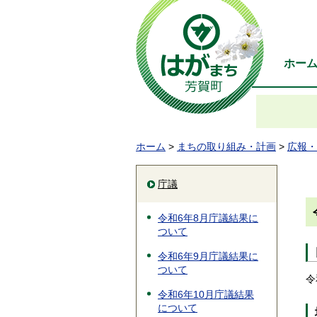
ホー
ホーム
>
まちの取り組み・計画
>
広報・
庁議
令和6年8月庁議結果に
ついて
令和6年9月庁議結果に
ついて
令
令和6年10月庁議結果
について