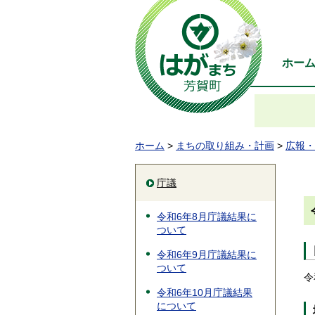
ホー
ホーム
>
まちの取り組み・計画
>
広報・
庁議
令和6年8月庁議結果に
ついて
令和6年9月庁議結果に
ついて
令
令和6年10月庁議結果
について