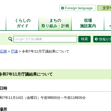
Foreign language
文字
くらしの
まちの
役場
ム
ガイド
取り組み・計画
施設案内
情報が
広聴
>
庁議
> 令和7年11月庁議結果について
令和7年11月庁議結果について
日時
和7年11月14日（金曜日）午前9時00分～午前11時00分
場所