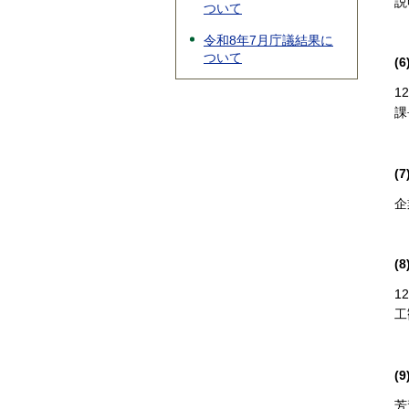
説
ついて
令和8年7月庁議結果に
ついて
(
1
課
(
企
(
1
工
(
芳