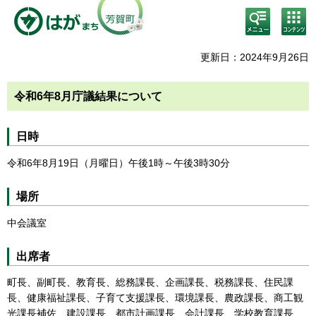
検
コン
索・
テン
共通
ツメ
メニ
ニュ
更新日：2024年9月26日
ュー
ー
令和6年8月庁議結果について
日時
令和6年8月19日（月曜日）午後1時～午後3時30分
場所
中会議室
出席者
町長、副町長、教育長、総務課長、企画課長、税務課長、住民課
長、健康福祉課長、子育て支援課長、環境課長、農政課長、商工観
光課長補佐、建設課長、都市計画課長、会計課長、学校教育課長、