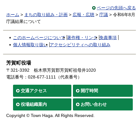
ページの先頭へ戻る
ホーム
>
まちの取り組み・計画
>
広報・広聴
>
庁議
> 令和6年8月
庁議結果について
このホームページについて
著作権・リンク
免責事項
個人情報取り扱い
アクセシビリティへの取り組み
芳賀町役場
〒321-3392
栃木県芳賀郡芳賀町祖母井1020
電話番号：028-677-1111（代表番号）
交通
アクセス
開庁時間
役場
組織案内
お問い合わせ
Copyright © Town Haga. All Rights Reserved.